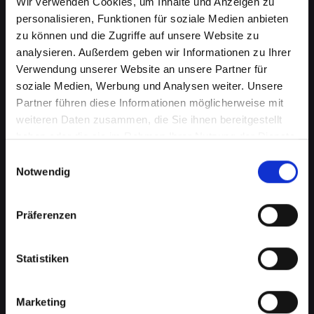
Wir verwenden Cookies, um Inhalte und Anzeigen zu
personalisieren, Funktionen für soziale Medien anbieten
zu können und die Zugriffe auf unsere Website zu
analysieren. Außerdem geben wir Informationen zu Ihrer
Verwendung unserer Website an unsere Partner für
soziale Medien, Werbung und Analysen weiter. Unsere
Partner führen diese Informationen möglicherweise mit
weiteren Daten zusammen, die Sie ihnen bereitgestellt
haben oder die sie im Rahmen Ihrer Nutzung der Dienste
gesammelt haben.
Einwilligungsauswahl
Mikrofondefekt bei Ihrem
Notwendig
IPHONE-14-PRO-MAX in Bad-
schönau? Lassen Sie es jetzt
Präferenzen
reparieren
Statistiken
Ein defektes Mikrofon kann Ihre Fähigkeit, an
Telefongesprächen teilzunehmen, erheblich
beeinträchtigen. Dies kann besonders störend
Marketing