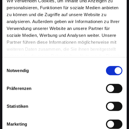
Wir verwenden Cookies, um Inhalte und Anzeigen zu
personalisieren, Funktionen für soziale Medien anbieten
zu können und die Zugriffe auf unsere Website zu
analysieren. Außerdem geben wir Informationen zu Ihrer
Verwendung unserer Website an unsere Partner für
soziale Medien, Werbung und Analysen weiter. Unsere
Partner führen diese Informationen möglicherweise mit
weiteren Daten zusammen, die Sie ihnen bereitgestellt
haben oder die sie im Rahmen Ihrer Nutzung der Dienste
gesammelt haben.
Einwilligungsauswahl
Notwendig
Zerbrochenes Glas an Ihrem
IPHONE-12-PRO in Absam? Wir
Präferenzen
reparieren es
Statistiken
Ein zerbrochenes Glas ist nicht nur ein
optisches Problem, sondern kann auch die
Marketing
Funktionalität Ihres IPHONE-12-PRO