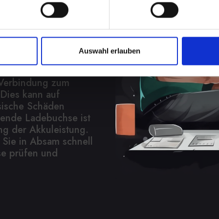
ratur
Auswahl erlauben
s ist die Beschädigung
, dass Ihr IPHONE-12-
e Verbindung zum
 Dies kann auf
sische Schäden
rende Ladebuchse ist
ng der Akkuleistung.
 Sie in Absam schnell
se prüfen und