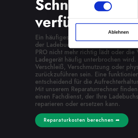
Schnelle Repa
verfügbar
Ablehnen
Ein häufiges Problem bei Smartphone
der Ladebuchse. Dies kann bedeuten
PRO nicht mehr richtig lädt oder di
Ladegerät häufig unterbrochen wird.
Verschleiß, Verschmutzung oder phy
zurückzuführen sein. Eine funktionie
entscheidend für die Aufrechterhaltu
Mit unserem Reparaturrechner finden
einen Fachdienst, der Ihre Ladebuch
reparieren oder ersetzen kann.
Reparaturkosten berechnen ➦