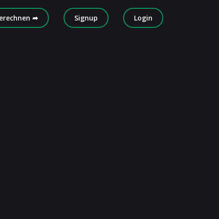
erechnen ➦
Signup
Login