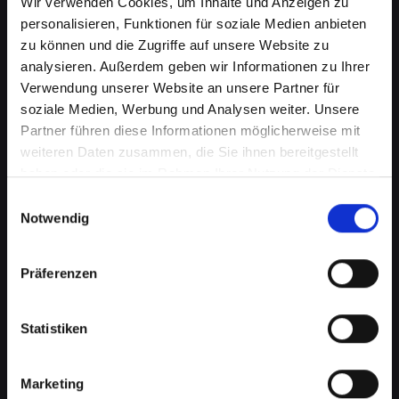
Wir verwenden Cookies, um Inhalte und Anzeigen zu
personalisieren, Funktionen für soziale Medien anbieten
zu können und die Zugriffe auf unsere Website zu
analysieren. Außerdem geben wir Informationen zu Ihrer
Verwendung unserer Website an unsere Partner für
soziale Medien, Werbung und Analysen weiter. Unsere
Partner führen diese Informationen möglicherweise mit
weiteren Daten zusammen, die Sie ihnen bereitgestellt
haben oder die sie im Rahmen Ihrer Nutzung der Dienste
gesammelt haben.
Einwilligungsauswahl
Notwendig
Mikrofondefekt bei Ihrem
IPHONE-12-PRO in Absam?
Präferenzen
Lassen Sie es jetzt reparieren
Ein defektes Mikrofon kann Ihre Fähigkeit, an
Statistiken
Telefongesprächen teilzunehmen, erheblich
beeinträchtigen. Dies kann besonders störend
Marketing
sein, wenn Sie auf Ihr IPHONE-12-PRO für