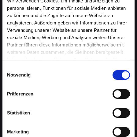
Wir verwenden Cookies, um Inhalte und Anzeigen zu
personalisieren, Funktionen für soziale Medien anbieten
zu können und die Zugriffe auf unsere Website zu
analysieren. Außerdem geben wir Informationen zu Ihrer
Verwendung unserer Website an unsere Partner für
soziale Medien, Werbung und Analysen weiter. Unsere
Partner führen diese Informationen möglicherweise mit
weiteren Daten zusammen, die Sie ihnen bereitgestellt
haben oder die sie im Rahmen Ihrer Nutzung der Dienste
Softwareprobleme auf Ihrem
gesammelt haben.
Einwilligungsauswahl
IPHONE-12-PRO in Absam?
Notwendig
Professionelle Hilfe wartet
Präferenzen
Softwareprobleme können eine Vielzahl von
Formen annehmen, von lästigen Fehlfunktionen
bis hin zu schwerwiegenden
Statistiken
Betriebssystemfehlern. Diese können Ihre
Produktivität beeinträchtigen, den Zugriff auf
Marketing
wichtige Daten verhindern und sogar die