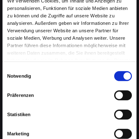
Wir verwenden Cookies, um Inhalte und Anzeigen zu
personalisieren, Funktionen für soziale Medien anbieten
zu können und die Zugriffe auf unsere Website zu
analysieren. Außerdem geben wir Informationen zu Ihrer
Verwendung unserer Website an unsere Partner für
soziale Medien, Werbung und Analysen weiter. Unsere
Partner führen diese Informationen möglicherweise mit
weiteren Daten zusammen, die Sie ihnen bereitgestellt
haben oder die sie im Rahmen Ihrer Nutzung der Dienste
gesammelt haben.
Lautsprecherprobleme bei
Einwilligungsauswahl
Notwendig
Ihrem IPHONE-12 in Absam?
Wir haben die Lösung
Präferenzen
Probleme mit dem Lautsprecher können von
verzerrtem Klang bis hin zu vollständigem
Statistiken
Ausfall reichen. Diese Probleme
beeinträchtigen nicht nur das Musikhören oder
Marketing
das Ansehen von Videos, sondern können