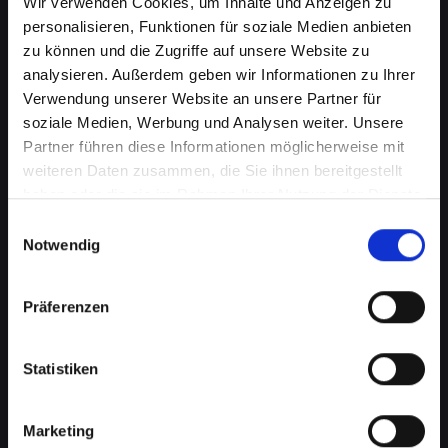
Wir verwenden Cookies, um Inhalte und Anzeigen zu
personalisieren, Funktionen für soziale Medien anbieten
zu können und die Zugriffe auf unsere Website zu
analysieren. Außerdem geben wir Informationen zu Ihrer
Verwendung unserer Website an unsere Partner für
soziale Medien, Werbung und Analysen weiter. Unsere
Partner führen diese Informationen möglicherweise mit
weiteren Daten zusammen, die Sie ihnen bereitgestellt
haben oder die sie im Rahmen Ihrer Nutzung der Dienste
gesammelt haben.
Lautsprecherprobleme bei
Einwilligungsauswahl
Notwendig
Ihrem IPHONE-13 in Absam?
Wir haben die Lösung
Präferenzen
Probleme mit dem Lautsprecher können von
verzerrtem Klang bis hin zu vollständigem
Statistiken
Ausfall reichen. Diese Probleme
beeinträchtigen nicht nur das Musikhören oder
Marketing
das Ansehen von Videos, sondern können