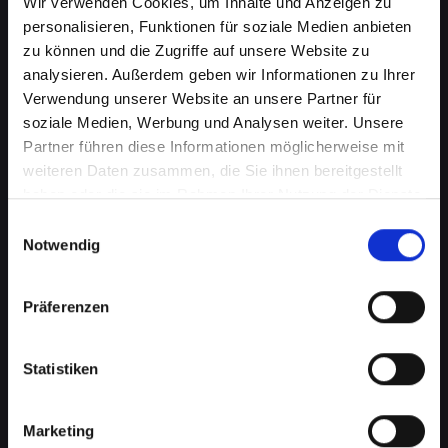
Wir verwenden Cookies, um Inhalte und Anzeigen zu
personalisieren, Funktionen für soziale Medien anbieten
zu können und die Zugriffe auf unsere Website zu
analysieren. Außerdem geben wir Informationen zu Ihrer
Verwendung unserer Website an unsere Partner für
soziale Medien, Werbung und Analysen weiter. Unsere
Partner führen diese Informationen möglicherweise mit
weiteren Daten zusammen, die Sie ihnen bereitgestellt
haben oder die sie im Rahmen Ihrer Nutzung der Dienste
gesammelt haben.
Einwilligungsauswahl
Wasserschaden am IPHONE-14-
Notwendig
PLUS in Absam? Wir bieten
schnelle Hilfe
Präferenzen
Wasserschäden können Ihr IPHONE-14-PLUS
Statistiken
verheerend beeinflussen. Feuchtigkeit kann
nicht nur die interne Elektronik beschädigen,
sondern auch Korrosion und Schimmel
Marketing