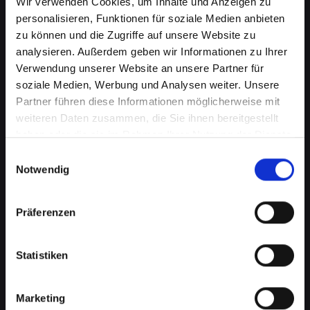
Wir verwenden Cookies, um Inhalte und Anzeigen zu
personalisieren, Funktionen für soziale Medien anbieten
zu können und die Zugriffe auf unsere Website zu
analysieren. Außerdem geben wir Informationen zu Ihrer
Verwendung unserer Website an unsere Partner für
soziale Medien, Werbung und Analysen weiter. Unsere
Partner führen diese Informationen möglicherweise mit
weiteren Daten zusammen, die Sie ihnen bereitgestellt
haben oder die sie im Rahmen Ihrer Nutzung der Dienste
Displayprobleme bei Ihrem
gesammelt haben.
Einwilligungsauswahl
IPHONE-XR in Absam schnell
Notwendig
beheben
Präferenzen
Ein beschädigtes oder defektes Display bei
Ihrem IPHONE-XR kann mehr als nur ein
optisches Ärgernis sein. Es beeinträchtigt die
Statistiken
Benutzerfreundlichkeit, verringert die
Lesbarkeit und kann sogar die Touch-
Marketing
Funktionalität einschränken. Von Rissen bis zu