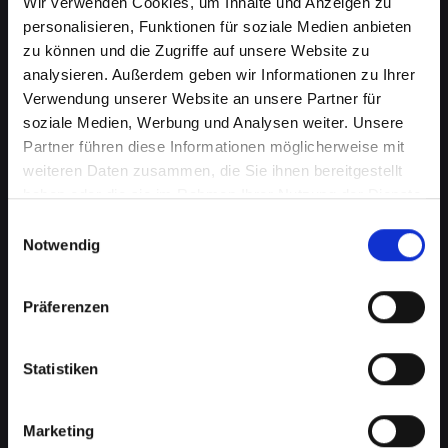
Wir verwenden Cookies, um Inhalte und Anzeigen zu
personalisieren, Funktionen für soziale Medien anbieten
zu können und die Zugriffe auf unsere Website zu
analysieren. Außerdem geben wir Informationen zu Ihrer
Verwendung unserer Website an unsere Partner für
soziale Medien, Werbung und Analysen weiter. Unsere
Partner führen diese Informationen möglicherweise mit
weiteren Daten zusammen, die Sie ihnen bereitgestellt
haben oder die sie im Rahmen Ihrer Nutzung der Dienste
gesammelt haben.
Einwilligungsauswahl
Notwendig
Mikrofondefekt bei Ihrem
IPHONE-XS-MAX in Absam?
Präferenzen
Lassen Sie es jetzt reparieren
Ein defektes Mikrofon kann Ihre Fähigkeit, an
Statistiken
Telefongesprächen teilzunehmen, erheblich
beeinträchtigen. Dies kann besonders störend
Marketing
sein, wenn Sie auf Ihr IPHONE-XS-MAX für