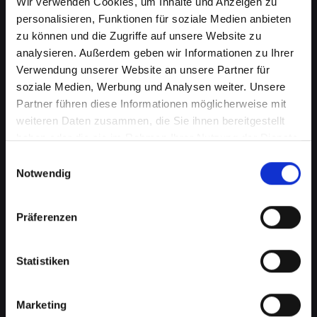
Wir verwenden Cookies, um Inhalte und Anzeigen zu
personalisieren, Funktionen für soziale Medien anbieten
zu können und die Zugriffe auf unsere Website zu
analysieren. Außerdem geben wir Informationen zu Ihrer
Verwendung unserer Website an unsere Partner für
soziale Medien, Werbung und Analysen weiter. Unsere
Partner führen diese Informationen möglicherweise mit
weiteren Daten zusammen, die Sie ihnen bereitgestellt
haben oder die sie im Rahmen Ihrer Nutzung der Dienste
gesammelt haben.
Einwilligungsauswahl
Wasserschaden am IPHONE-11-
Notwendig
PRO-MAX in Absdorf? Wir
bieten schnelle Hilfe
Präferenzen
Wasserschäden können Ihr IPHONE-11-PRO-
Statistiken
MAX verheerend beeinflussen. Feuchtigkeit
kann nicht nur die interne Elektronik
beschädigen, sondern auch Korrosion und
Marketing