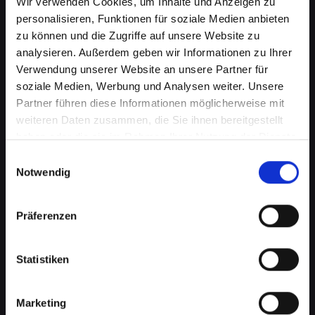
Wir verwenden Cookies, um Inhalte und Anzeigen zu
personalisieren, Funktionen für soziale Medien anbieten
zu können und die Zugriffe auf unsere Website zu
analysieren. Außerdem geben wir Informationen zu Ihrer
Verwendung unserer Website an unsere Partner für
soziale Medien, Werbung und Analysen weiter. Unsere
Partner führen diese Informationen möglicherweise mit
weiteren Daten zusammen, die Sie ihnen bereitgestellt
haben oder die sie im Rahmen Ihrer Nutzung der Dienste
Displayprobleme bei Ihrem
gesammelt haben.
Einwilligungsauswahl
IPHONE-11 in Absdorf schnell
Notwendig
beheben
Präferenzen
Ein beschädigtes oder defektes Display bei
Ihrem IPHONE-11 kann mehr als nur ein
optisches Ärgernis sein. Es beeinträchtigt die
Statistiken
Benutzerfreundlichkeit, verringert die
Lesbarkeit und kann sogar die Touch-
Marketing
Funktionalität einschränken. Von Rissen bis zu