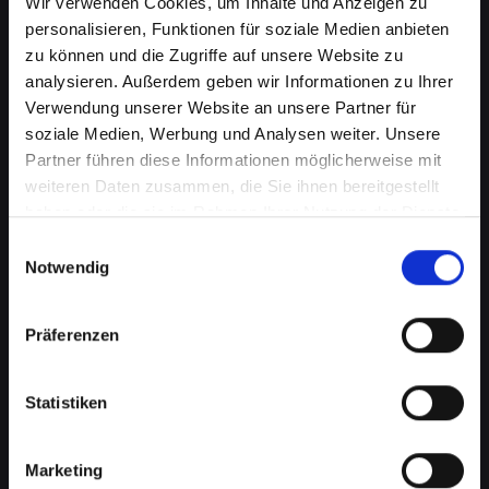
Wir verwenden Cookies, um Inhalte und Anzeigen zu
personalisieren, Funktionen für soziale Medien anbieten
zu können und die Zugriffe auf unsere Website zu
analysieren. Außerdem geben wir Informationen zu Ihrer
Verwendung unserer Website an unsere Partner für
soziale Medien, Werbung und Analysen weiter. Unsere
Partner führen diese Informationen möglicherweise mit
weiteren Daten zusammen, die Sie ihnen bereitgestellt
haben oder die sie im Rahmen Ihrer Nutzung der Dienste
gesammelt haben.
Einwilligungsauswahl
Notwendig
Mikrofondefekt bei Ihrem
IPHONE-12-MINI in Absdorf?
Präferenzen
Lassen Sie es jetzt reparieren
Ein defektes Mikrofon kann Ihre Fähigkeit, an
Statistiken
Telefongesprächen teilzunehmen, erheblich
beeinträchtigen. Dies kann besonders störend
Marketing
sein, wenn Sie auf Ihr IPHONE-12-MINI für