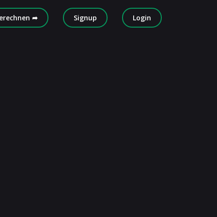
erechnen ➦
Signup
Login