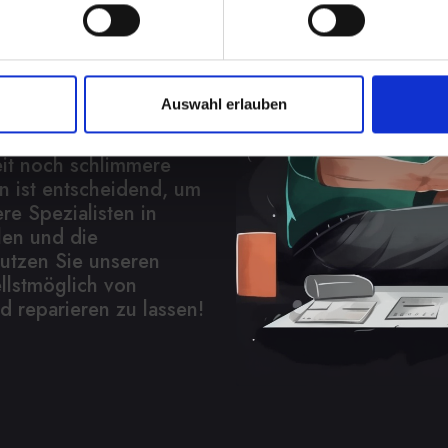
12-MINI verheerend
Auswahl erlauben
 nur die interne
h Korrosion und
eit noch schlimmere
n ist entscheidend, um
e Spezialisten in
len und die
utzen Sie unseren
llstmöglich von
 reparieren zu lassen!