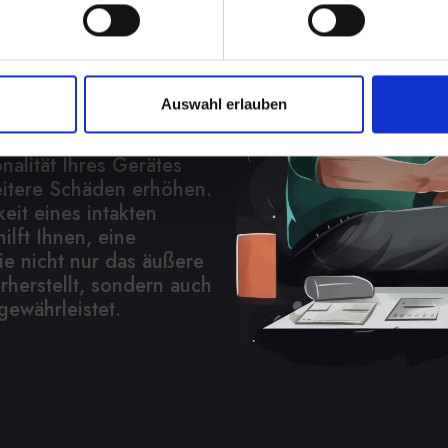
sen
em IPHONE-13-MINI kann
Auswahl erlauben
m sein. Es schützt
chäden und Staub. Eine
alität Ihres Gerätes
eitere Schäden erhöhen.
eit eines intakten
ilft Ihnen, eine
ie nicht nur das äußere
herstellt, sondern auch
gewährleistet.