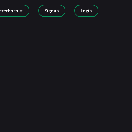
erechnen ➦
Signup
Login