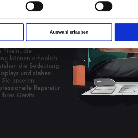
play bei Ihrem IPHONE-
es Ärgernis sein. Es
Auswahl erlauben
eit, verringert die
Funktionalität
 Pixeln, die
ung können erheblich
rstehen die Bedeutung
isplays und stehen
 Sie unseren
ofessionelle Reparatur
 Ihres Geräts