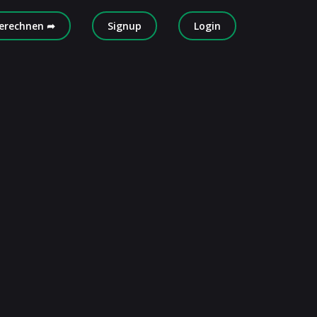
erechnen ➦
Signup
Login