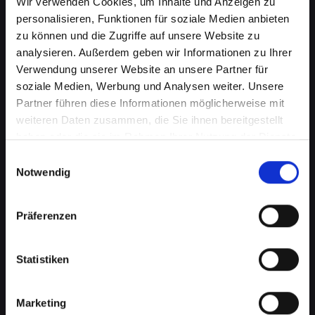
Wir verwenden Cookies, um Inhalte und Anzeigen zu
personalisieren, Funktionen für soziale Medien anbieten
zu können und die Zugriffe auf unsere Website zu
analysieren. Außerdem geben wir Informationen zu Ihrer
Verwendung unserer Website an unsere Partner für
soziale Medien, Werbung und Analysen weiter. Unsere
Partner führen diese Informationen möglicherweise mit
weiteren Daten zusammen, die Sie ihnen bereitgestellt
haben oder die sie im Rahmen Ihrer Nutzung der Dienste
gesammelt haben.
Einwilligungsauswahl
Ladebuchsenprobleme bei
Notwendig
Ihrem IPHONE-XR in Absdorf?
Schnelle Reparatur verfügbar
Präferenzen
Ein häufiges Problem bei Smartphones ist die
Statistiken
Beschädigung der Ladebuchse. Dies kann
bedeuten, dass Ihr IPHONE-XR nicht mehr
richtig lädt oder die Verbindung zum
Marketing