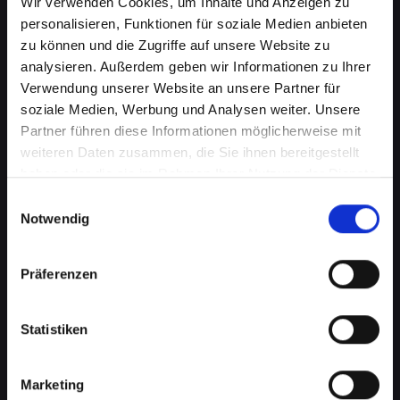
Wir verwenden Cookies, um Inhalte und Anzeigen zu
personalisieren, Funktionen für soziale Medien anbieten
zu können und die Zugriffe auf unsere Website zu
analysieren. Außerdem geben wir Informationen zu Ihrer
Verwendung unserer Website an unsere Partner für
soziale Medien, Werbung und Analysen weiter. Unsere
Partner führen diese Informationen möglicherweise mit
weiteren Daten zusammen, die Sie ihnen bereitgestellt
haben oder die sie im Rahmen Ihrer Nutzung der Dienste
Softwareprobleme auf Ihrem
gesammelt haben.
Einwilligungsauswahl
IPHONE-XR in Absdorf?
Notwendig
Professionelle Hilfe wartet
Präferenzen
Softwareprobleme können eine Vielzahl von
Formen annehmen, von lästigen Fehlfunktionen
bis hin zu schwerwiegenden
Statistiken
Betriebssystemfehlern. Diese können Ihre
Produktivität beeinträchtigen, den Zugriff auf
Marketing
wichtige Daten verhindern und sogar die