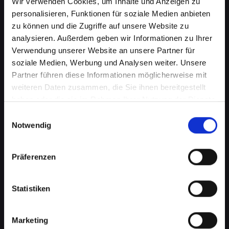
Wir verwenden Cookies, um Inhalte und Anzeigen zu
personalisieren, Funktionen für soziale Medien anbieten
zu können und die Zugriffe auf unsere Website zu
analysieren. Außerdem geben wir Informationen zu Ihrer
Verwendung unserer Website an unsere Partner für
soziale Medien, Werbung und Analysen weiter. Unsere
Partner führen diese Informationen möglicherweise mit
weiteren Daten zusammen, die Sie ihnen bereitgestellt
haben oder die sie im Rahmen Ihrer Nutzung der Dienste
gesammelt haben.
Einwilligungsauswahl
Wasserschaden am IPHONE-XR
Notwendig
in Absdorf? Wir bieten schnelle
Hilfe
Präferenzen
Wasserschäden können Ihr IPHONE-XR
Statistiken
verheerend beeinflussen. Feuchtigkeit kann
nicht nur die interne Elektronik beschädigen,
sondern auch Korrosion und Schimmel
Marketing