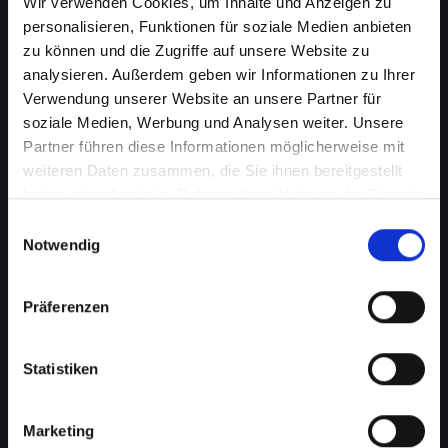
Wir verwenden Cookies, um Inhalte und Anzeigen zu
personalisieren, Funktionen für soziale Medien anbieten
zu können und die Zugriffe auf unsere Website zu
analysieren. Außerdem geben wir Informationen zu Ihrer
Verwendung unserer Website an unsere Partner für
soziale Medien, Werbung und Analysen weiter. Unsere
Partner führen diese Informationen möglicherweise mit
weiteren Daten zusammen, die Sie ihnen bereitgestellt
haben oder die sie im Rahmen Ihrer Nutzung der Dienste
gesammelt haben.
Beschädigtes Backcover bei
Einwilligungsauswahl
Notwendig
Ihrem IPHONE-XS in Absdorf?
Jetzt reparieren lassen
Präferenzen
Ein beschädigtes Backcover an Ihrem IPHONE-
XS kann mehr als nur ein kosmetisches
Statistiken
Problem sein. Es schützt wichtige interne
Komponenten vor Schäden und Staub. Eine
Marketing
Beschädigung kann daher die Funktionalität