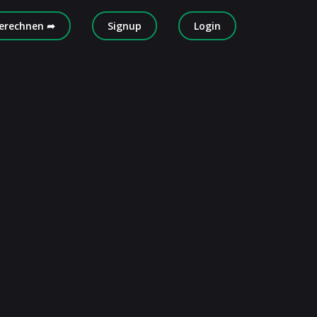
erechnen ➦
Signup
Login