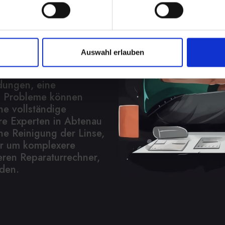
nahmen
h
Auswahl erlauben
 in vielen Aspekten
fieren über Videoanrufe
dungen, eine
l. Probleme können
ne vollständige
re Experten in Abtenau
ne Reinigung der Linse,
er um komplexere
eren Reparaturrechner,
nden.