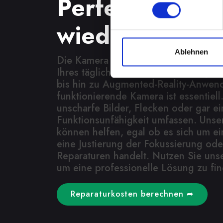
Perfekte Auf
wieder möglic
Ablehnen
Die Kamera spielt eine wichtige Rolle
Ihres täglichen Lebens. Von Fotogra
bis hin zu Augmented-Reality-Anwen
funktionierende Kamera ist essentiel
unscharfe Bilder, Flecken oder gar ei
Funktionsunfähigkeit umfassen. Unse
können helfen, egal ob es sich um ei
eine Justierung der Fokussierung od
Reparaturen handelt. Nutzen Sie uns
um eine professionelle Lösung zu fi
Reparaturkosten berechnen ➦