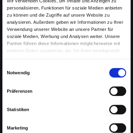
Wir verwenden Cookies, um Inhalte und Anzeigen zu
personalisieren, Funktionen für soziale Medien anbieten
zu können und die Zugriffe auf unsere Website zu
analysieren. Außerdem geben wir Informationen zu Ihrer
Verwendung unserer Website an unsere Partner für
soziale Medien, Werbung und Analysen weiter. Unsere
Partner führen diese Informationen möglicherweise mit
weiteren Daten zusammen, die Sie ihnen bereitgestellt
haben oder die sie im Rahmen Ihrer Nutzung der Dienste
Kameraprobleme bei Ihrem
gesammelt haben.
Einwilligungsauswahl
IPHONE-11-PRO in Abtenau?
Notwendig
Perfekte Aufnahmen wieder
Präferenzen
möglich
Die Kamera spielt eine wichtige Rolle in vielen
Statistiken
Aspekten Ihres täglichen Lebens. Von
Fotografieren über Videoanrufe bis hin zu
Augmented-Reality-Anwendungen, eine
Marketing