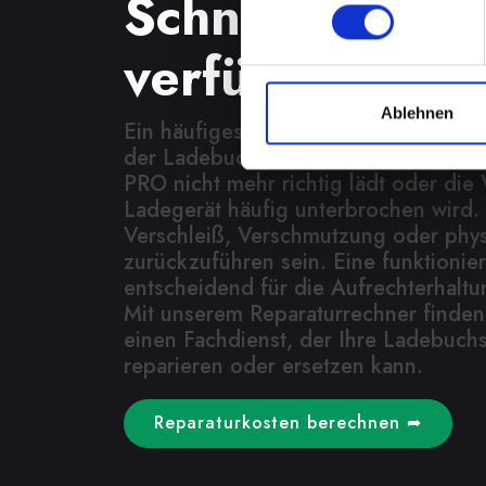
Schnelle Repa
verfügbar
Ablehnen
Ein häufiges Problem bei Smartphone
der Ladebuchse. Dies kann bedeuten
PRO nicht mehr richtig lädt oder di
Ladegerät häufig unterbrochen wird.
Verschleiß, Verschmutzung oder phy
zurückzuführen sein. Eine funktionie
entscheidend für die Aufrechterhaltu
Mit unserem Reparaturrechner finden 
einen Fachdienst, der Ihre Ladebuch
reparieren oder ersetzen kann.
Reparaturkosten berechnen ➦