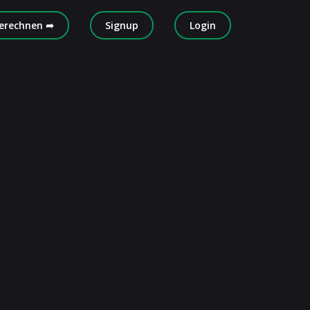
erechnen ➦
Signup
Login