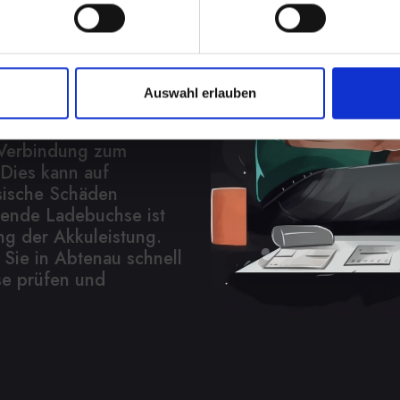
ratur
Auswahl erlauben
s ist die Beschädigung
, dass Ihr IPHONE-11-
e Verbindung zum
 Dies kann auf
sische Schäden
rende Ladebuchse ist
ng der Akkuleistung.
Sie in Abtenau schnell
se prüfen und