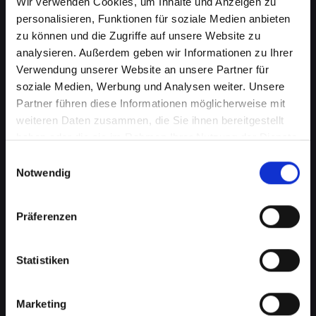
Wir verwenden Cookies, um Inhalte und Anzeigen zu
personalisieren, Funktionen für soziale Medien anbieten
zu können und die Zugriffe auf unsere Website zu
analysieren. Außerdem geben wir Informationen zu Ihrer
Verwendung unserer Website an unsere Partner für
soziale Medien, Werbung und Analysen weiter. Unsere
Partner führen diese Informationen möglicherweise mit
weiteren Daten zusammen, die Sie ihnen bereitgestellt
haben oder die sie im Rahmen Ihrer Nutzung der Dienste
Displayprobleme bei Ihrem
gesammelt haben.
Einwilligungsauswahl
IPHONE-11 in Abtenau schnell
Notwendig
beheben
Präferenzen
Ein beschädigtes oder defektes Display bei
Ihrem IPHONE-11 kann mehr als nur ein
optisches Ärgernis sein. Es beeinträchtigt die
Statistiken
Benutzerfreundlichkeit, verringert die
Lesbarkeit und kann sogar die Touch-
Marketing
Funktionalität einschränken. Von Rissen bis zu