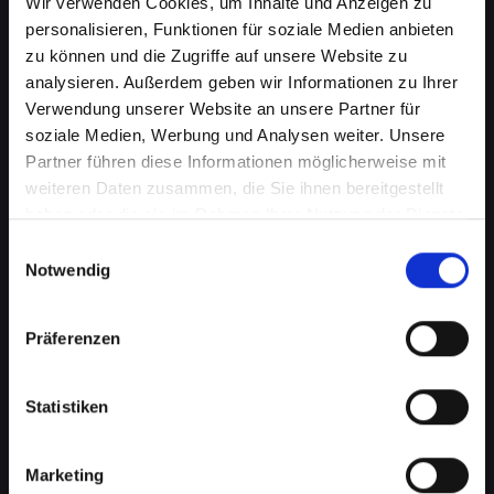
Wir verwenden Cookies, um Inhalte und Anzeigen zu
personalisieren, Funktionen für soziale Medien anbieten
zu können und die Zugriffe auf unsere Website zu
analysieren. Außerdem geben wir Informationen zu Ihrer
Verwendung unserer Website an unsere Partner für
soziale Medien, Werbung und Analysen weiter. Unsere
Partner führen diese Informationen möglicherweise mit
weiteren Daten zusammen, die Sie ihnen bereitgestellt
haben oder die sie im Rahmen Ihrer Nutzung der Dienste
gesammelt haben.
Einwilligungsauswahl
Ladebuchsenprobleme bei
Notwendig
Ihrem IPHONE-11 in Abtenau?
Schnelle Reparatur verfügbar
Präferenzen
Ein häufiges Problem bei Smartphones ist die
Statistiken
Beschädigung der Ladebuchse. Dies kann
bedeuten, dass Ihr IPHONE-11 nicht mehr
richtig lädt oder die Verbindung zum
Marketing