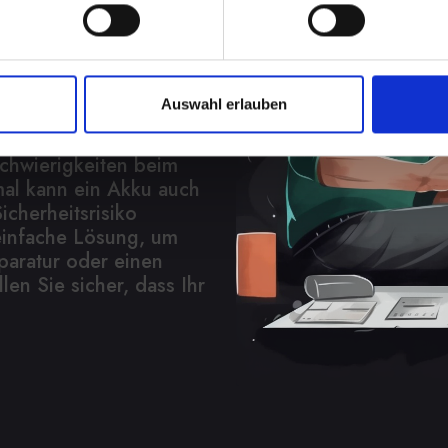
ung
in Ihrem IPHONE-12-
Auswahl erlauben
nd Unabhängigkeit, wenn
chen müssen. Von
Schwierigkeiten beim
al kann ein Akku auch
icherheitsrisiko
 einfache Lösung, um
paratur oder einen
len Sie sicher, dass Ihr