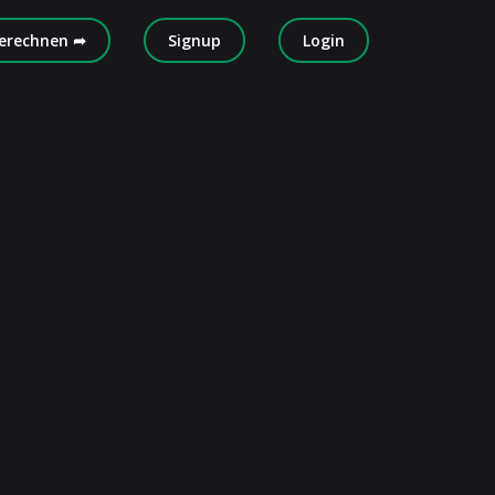
erechnen ➦
Signup
Login