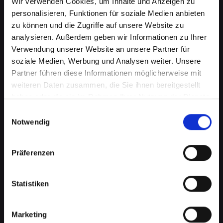
Wir verwenden Cookies, um Inhalte und Anzeigen zu
personalisieren, Funktionen für soziale Medien anbieten
zu können und die Zugriffe auf unsere Website zu
analysieren. Außerdem geben wir Informationen zu Ihrer
Verwendung unserer Website an unsere Partner für
soziale Medien, Werbung und Analysen weiter. Unsere
Partner führen diese Informationen möglicherweise mit
weiteren Daten zusammen, die Sie ihnen bereitgestellt
haben oder die sie im Rahmen Ihrer Nutzung der Dienste
gesammelt haben.
Einwilligungsauswahl
Wasserschaden am IPHONE-12-
Notwendig
PRO in Abtenau? Wir bieten
schnelle Hilfe
Präferenzen
Wasserschäden können Ihr IPHONE-12-PRO
Statistiken
verheerend beeinflussen. Feuchtigkeit kann
nicht nur die interne Elektronik beschädigen,
sondern auch Korrosion und Schimmel
Marketing