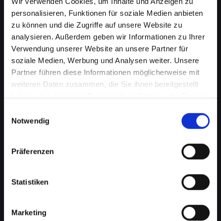
Wir verwenden Cookies, um Inhalte und Anzeigen zu
personalisieren, Funktionen für soziale Medien anbieten
zu können und die Zugriffe auf unsere Website zu
analysieren. Außerdem geben wir Informationen zu Ihrer
Verwendung unserer Website an unsere Partner für
soziale Medien, Werbung und Analysen weiter. Unsere
Partner führen diese Informationen möglicherweise mit
weiteren Daten zusammen, die Sie ihnen bereitgestellt
haben oder die sie im Rahmen Ihrer Nutzung der Dienste
Ladebuchsenprobleme bei
gesammelt haben.
Einwilligungsauswahl
Notwendig
Ihrem IPHONE-13-PRO-MAX in
Abtenau? Schnelle Reparatur
Präferenzen
verfügbar
Statistiken
Ein häufiges Problem bei Smartphones ist die
Beschädigung der Ladebuchse. Dies kann
bedeuten, dass Ihr IPHONE-13-PRO-MAX nicht
Marketing