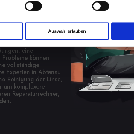
eder
Auswahl erlauben
 in vielen Aspekten
fieren über Videoanrufe
dungen, eine
l. Probleme können
ne vollständige
re Experten in Abtenau
ne Reinigung der Linse,
er um komplexere
eren Reparaturrechner,
nden.