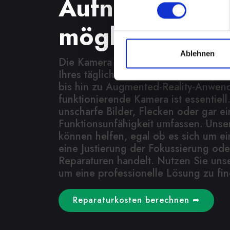
Aufnahmen wi
möglich
Ablehnen
Die Kamera spielt eine wichtige Rolle
Ihres täglichen Lebens. Von Fotogra
bis hin zu Augmented-Reality-Anwen
funktionierende Kamera ist essentiel
unscharfe Bilder, Flecken oder gar ei
Funktionsunfähigkeit umfassen. Unse
können helfen, egal ob es sich um ei
eine Justierung der Fokussierung od
Reparaturen handelt. Nutzen Sie uns
um eine professionelle Lösung zu fi
Reparaturkosten berechnen ➦