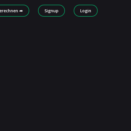
erechnen ➦
Signup
Login