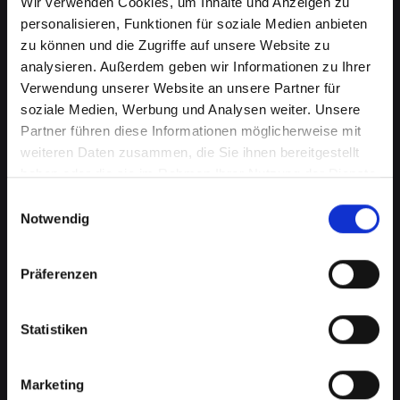
Wir verwenden Cookies, um Inhalte und Anzeigen zu
personalisieren, Funktionen für soziale Medien anbieten
zu können und die Zugriffe auf unsere Website zu
analysieren. Außerdem geben wir Informationen zu Ihrer
Verwendung unserer Website an unsere Partner für
soziale Medien, Werbung und Analysen weiter. Unsere
Partner führen diese Informationen möglicherweise mit
weiteren Daten zusammen, die Sie ihnen bereitgestellt
haben oder die sie im Rahmen Ihrer Nutzung der Dienste
gesammelt haben.
Einwilligungsauswahl
Ladebuchsenprobleme bei
Notwendig
Ihrem IPHONE-13 in Abtenau?
Schnelle Reparatur verfügbar
Präferenzen
Ein häufiges Problem bei Smartphones ist die
Statistiken
Beschädigung der Ladebuchse. Dies kann
bedeuten, dass Ihr IPHONE-13 nicht mehr
richtig lädt oder die Verbindung zum
Marketing