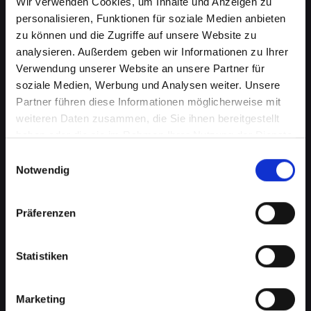
Wir verwenden Cookies, um Inhalte und Anzeigen zu
personalisieren, Funktionen für soziale Medien anbieten
zu können und die Zugriffe auf unsere Website zu
analysieren. Außerdem geben wir Informationen zu Ihrer
Verwendung unserer Website an unsere Partner für
soziale Medien, Werbung und Analysen weiter. Unsere
Partner führen diese Informationen möglicherweise mit
weiteren Daten zusammen, die Sie ihnen bereitgestellt
haben oder die sie im Rahmen Ihrer Nutzung der Dienste
gesammelt haben.
Akkuprobleme bei Ihrem
Einwilligungsauswahl
Notwendig
IPHONE-14-PRO in Abtenau?
Finden Sie jetzt eine Lösung
Präferenzen
Ein schlecht funktionierender Akku in Ihrem
IPHONE-14-PRO beeinträchtigt Ihre Mobilität
Statistiken
und Unabhängigkeit, wenn Sie ständig nach
einer Steckdose suchen müssen. Von
Marketing
schnellem Energieverlust bis hin zu