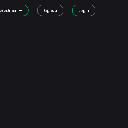
erechnen ➦
Signup
Login