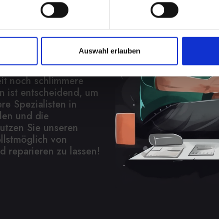
14 verheerend
Auswahl erlauben
 nur die interne
h Korrosion und
eit noch schlimmere
n ist entscheidend, um
e Spezialisten in
len und die
utzen Sie unseren
llstmöglich von
 reparieren zu lassen!