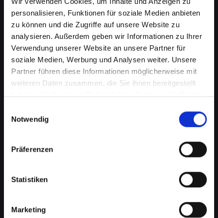
Wir verwenden Cookies, um Inhalte und Anzeigen zu
personalisieren, Funktionen für soziale Medien anbieten
zu können und die Zugriffe auf unsere Website zu
analysieren. Außerdem geben wir Informationen zu Ihrer
Verwendung unserer Website an unsere Partner für
soziale Medien, Werbung und Analysen weiter. Unsere
Partner führen diese Informationen möglicherweise mit
weiteren Daten zusammen, die Sie ihnen bereitgestellt
haben oder die sie im Rahmen Ihrer Nutzung der Dienste
Kameraprobleme bei Ihrem
gesammelt haben.
Einwilligungsauswahl
IPHONE-X in Abtenau?
Notwendig
Perfekte Aufnahmen wieder
Präferenzen
möglich
Die Kamera spielt eine wichtige Rolle in vielen
Statistiken
Aspekten Ihres täglichen Lebens. Von
Fotografieren über Videoanrufe bis hin zu
Augmented-Reality-Anwendungen, eine
Marketing