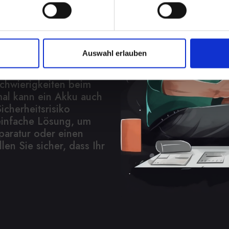
ung
in Ihrem IPHONE-XS-
Auswahl erlauben
nd Unabhängigkeit, wenn
chen müssen. Von
Schwierigkeiten beim
al kann ein Akku auch
icherheitsrisiko
 einfache Lösung, um
paratur oder einen
len Sie sicher, dass Ihr