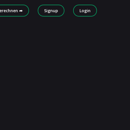
erechnen ➦
Signup
Login