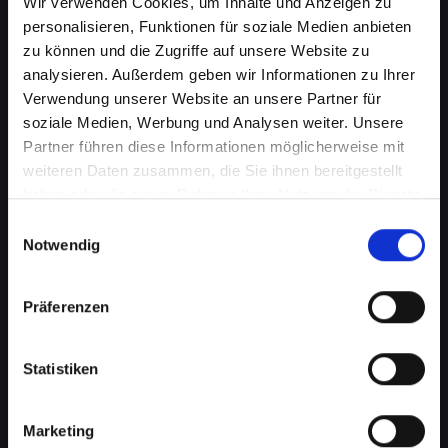
Wir verwenden Cookies, um Inhalte und Anzeigen zu
personalisieren, Funktionen für soziale Medien anbieten
zu können und die Zugriffe auf unsere Website zu
analysieren. Außerdem geben wir Informationen zu Ihrer
Verwendung unserer Website an unsere Partner für
soziale Medien, Werbung und Analysen weiter. Unsere
Partner führen diese Informationen möglicherweise mit
weiteren Daten zusammen, die Sie ihnen bereitgestellt
haben oder die sie im Rahmen Ihrer Nutzung der Dienste
Kameraprobleme bei Ihrem
gesammelt haben.
Einwilligungsauswahl
IPHONE-XS in Abtenau?
Notwendig
Perfekte Aufnahmen wieder
Präferenzen
möglich
Die Kamera spielt eine wichtige Rolle in vielen
Statistiken
Aspekten Ihres täglichen Lebens. Von
Fotografieren über Videoanrufe bis hin zu
Augmented-Reality-Anwendungen, eine
Marketing