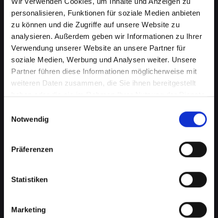
Wir verwenden Cookies, um Inhalte und Anzeigen zu
personalisieren, Funktionen für soziale Medien anbieten
zu können und die Zugriffe auf unsere Website zu
analysieren. Außerdem geben wir Informationen zu Ihrer
Verwendung unserer Website an unsere Partner für
soziale Medien, Werbung und Analysen weiter. Unsere
Partner führen diese Informationen möglicherweise mit
weiteren Daten zusammen, die Sie ihnen bereitgestellt
haben oder die sie im Rahmen Ihrer Nutzung der Dienste
gesammelt haben.
Einwilligungsauswahl
Notwendig
Mikrofondefekt bei Ihrem
IPHONE-XS in Abtenau? Lassen
Präferenzen
Sie es jetzt reparieren
Ein defektes Mikrofon kann Ihre Fähigkeit, an
Statistiken
Telefongesprächen teilzunehmen, erheblich
beeinträchtigen. Dies kann besonders störend
Marketing
sein, wenn Sie auf Ihr IPHONE-XS für wichtige