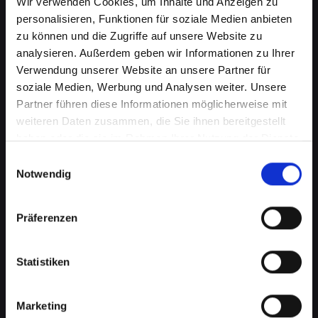
Wir verwenden Cookies, um Inhalte und Anzeigen zu
personalisieren, Funktionen für soziale Medien anbieten
zu können und die Zugriffe auf unsere Website zu
analysieren. Außerdem geben wir Informationen zu Ihrer
Verwendung unserer Website an unsere Partner für
soziale Medien, Werbung und Analysen weiter. Unsere
Partner führen diese Informationen möglicherweise mit
weiteren Daten zusammen, die Sie ihnen bereitgestellt
haben oder die sie im Rahmen Ihrer Nutzung der Dienste
Akkuprobleme bei Ihrem
gesammelt haben.
Einwilligungsauswahl
Notwendig
IPHONE-11-PRO-MAX in
Achau? Finden Sie jetzt eine
Präferenzen
Lösung
Statistiken
Ein schlecht funktionierender Akku in Ihrem
IPHONE-11-PRO-MAX beeinträchtigt Ihre
Mobilität und Unabhängigkeit, wenn Sie
Marketing