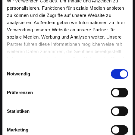
Wir verwenden Cookies, um Inhalte und Anzeigen zu
personalisieren, Funktionen für soziale Medien anbieten
zu können und die Zugriffe auf unsere Website zu
analysieren. Außerdem geben wir Informationen zu Ihrer
Verwendung unserer Website an unsere Partner für
soziale Medien, Werbung und Analysen weiter. Unsere
Partner führen diese Informationen möglicherweise mit
weiteren Daten zusammen, die Sie ihnen bereitgestellt
haben oder die sie im Rahmen Ihrer Nutzung der Dienste
Displayprobleme bei Ihrem
gesammelt haben.
Einwilligungsauswahl
IPHONE-11-PRO-MAX in Achau
Notwendig
schnell beheben
Präferenzen
Ein beschädigtes oder defektes Display bei
Ihrem IPHONE-11-PRO-MAX kann mehr als nur
ein optisches Ärgernis sein. Es beeinträchtigt
Statistiken
die Benutzerfreundlichkeit, verringert die
Lesbarkeit und kann sogar die Touch-
Marketing
Funktionalität einschränken. Von Rissen bis zu