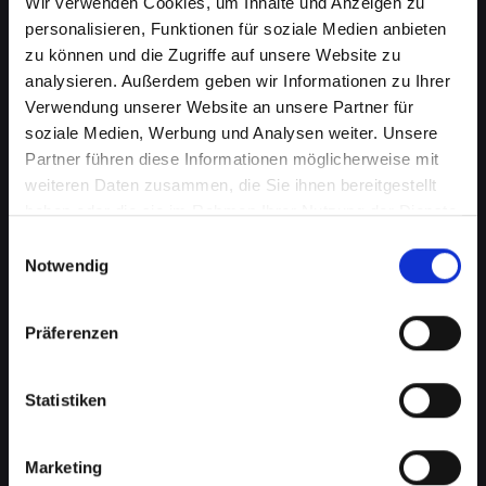
Wir verwenden Cookies, um Inhalte und Anzeigen zu
personalisieren, Funktionen für soziale Medien anbieten
zu können und die Zugriffe auf unsere Website zu
analysieren. Außerdem geben wir Informationen zu Ihrer
Verwendung unserer Website an unsere Partner für
soziale Medien, Werbung und Analysen weiter. Unsere
Partner führen diese Informationen möglicherweise mit
weiteren Daten zusammen, die Sie ihnen bereitgestellt
haben oder die sie im Rahmen Ihrer Nutzung der Dienste
gesammelt haben.
Einwilligungsauswahl
Akkuprobleme bei Ihrem
Notwendig
IPHONE-11-PRO in Achau?
Finden Sie jetzt eine Lösung
Präferenzen
Ein schlecht funktionierender Akku in Ihrem
Statistiken
IPHONE-11-PRO beeinträchtigt Ihre Mobilität
und Unabhängigkeit, wenn Sie ständig nach
einer Steckdose suchen müssen. Von
Marketing