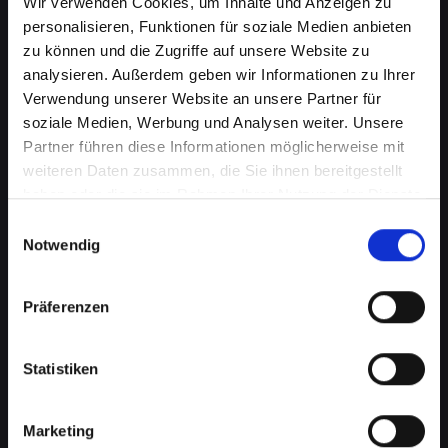
Wir verwenden Cookies, um Inhalte und Anzeigen zu
personalisieren, Funktionen für soziale Medien anbieten
zu können und die Zugriffe auf unsere Website zu
analysieren. Außerdem geben wir Informationen zu Ihrer
Verwendung unserer Website an unsere Partner für
soziale Medien, Werbung und Analysen weiter. Unsere
Partner führen diese Informationen möglicherweise mit
weiteren Daten zusammen, die Sie ihnen bereitgestellt
haben oder die sie im Rahmen Ihrer Nutzung der Dienste
gesammelt haben.
Einwilligungsauswahl
Notwendig
Mikrofondefekt bei Ihrem
IPHONE-13-MINI in Achau?
Präferenzen
Lassen Sie es jetzt reparieren
Ein defektes Mikrofon kann Ihre Fähigkeit, an
Statistiken
Telefongesprächen teilzunehmen, erheblich
beeinträchtigen. Dies kann besonders störend
Marketing
sein, wenn Sie auf Ihr IPHONE-13-MINI für