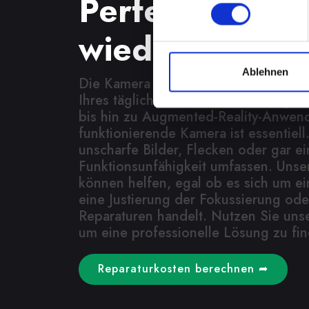
Perfekte Auf
wieder möglic
Ablehnen
Die Kamera spielt eine wichtige Rolle
Ihres täglichen Lebens. Von Fotogra
bis hin zu Augmented-Reality-Anwen
funktionierende Kamera ist essentiel
unscharfe Bilder, Flecken oder gar ei
Funktionsunfähigkeit umfassen. Unse
können helfen, egal ob es sich um ei
eine Justierung der Fokussierung od
Reparaturen handelt. Nutzen Sie uns
um eine professionelle Lösung zu fi
Reparaturkosten berechnen ➦