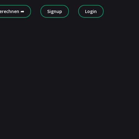
erechnen ➦
Signup
Login