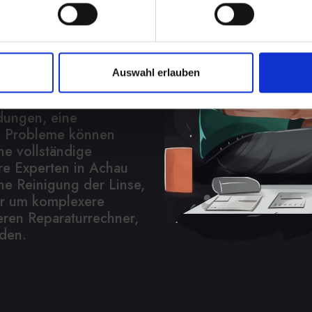
nahmen
h
Auswahl erlauben
 in vielen Aspekten
fieren über Videoanrufe
dungen, eine
l. Probleme können
ne vollständige
re Experten in Achau
ne Reinigung der Linse,
er um komplexere
eren Reparaturrechner,
nden.