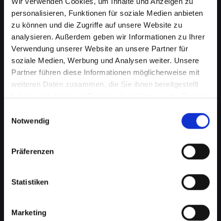
Wir verwenden Cookies, um Inhalte und Anzeigen zu
personalisieren, Funktionen für soziale Medien anbieten
zu können und die Zugriffe auf unsere Website zu
analysieren. Außerdem geben wir Informationen zu Ihrer
Verwendung unserer Website an unsere Partner für
soziale Medien, Werbung und Analysen weiter. Unsere
Partner führen diese Informationen möglicherweise mit
weiteren Daten zusammen, die Sie ihnen bereitgestellt
haben oder die sie im Rahmen Ihrer Nutzung der Dienste
gesammelt haben.
Einwilligungsauswahl
Ladebuchsenprobleme bei
Notwendig
Ihrem IPHONE-13-PRO in
Achau? Schnelle Reparatur
Präferenzen
verfügbar
Statistiken
Ein häufiges Problem bei Smartphones ist die
Beschädigung der Ladebuchse. Dies kann
bedeuten, dass Ihr IPHONE-13-PRO nicht mehr
Marketing