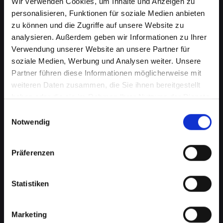
Wir verwenden Cookies, um Inhalte und Anzeigen zu
personalisieren, Funktionen für soziale Medien anbieten
zu können und die Zugriffe auf unsere Website zu
analysieren. Außerdem geben wir Informationen zu Ihrer
Verwendung unserer Website an unsere Partner für
soziale Medien, Werbung und Analysen weiter. Unsere
Partner führen diese Informationen möglicherweise mit
weiteren Daten zusammen, die Sie ihnen bereitgestellt
haben oder die sie im Rahmen Ihrer Nutzung der Dienste
gesammelt haben.
Einwilligungsauswahl
Beschädigtes Backcover bei
Notwendig
Ihrem IPHONE-13 in Achau?
Jetzt reparieren lassen
Präferenzen
Ein beschädigtes Backcover an Ihrem IPHONE-
Statistiken
13 kann mehr als nur ein kosmetisches Problem
sein. Es schützt wichtige interne Komponenten
vor Schäden und Staub. Eine Beschädigung
Marketing