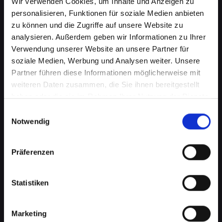
Wir verwenden Cookies, um Inhalte und Anzeigen zu
personalisieren, Funktionen für soziale Medien anbieten
zu können und die Zugriffe auf unsere Website zu
analysieren. Außerdem geben wir Informationen zu Ihrer
Verwendung unserer Website an unsere Partner für
soziale Medien, Werbung und Analysen weiter. Unsere
Partner führen diese Informationen möglicherweise mit
weiteren Daten zusammen, die Sie ihnen bereitgestellt
haben oder die sie im Rahmen Ihrer Nutzung der Dienste
gesammelt haben.
Einwilligungsauswahl
Wasserschaden am IPHONE-14-
Notwendig
PRO-MAX in Achau? Wir bieten
schnelle Hilfe
Präferenzen
Wasserschäden können Ihr IPHONE-14-PRO-
Statistiken
MAX verheerend beeinflussen. Feuchtigkeit
kann nicht nur die interne Elektronik
beschädigen, sondern auch Korrosion und
Marketing