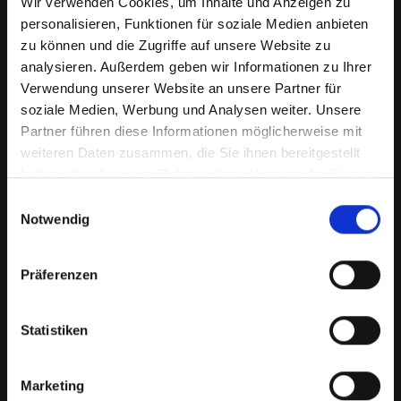
Wir verwenden Cookies, um Inhalte und Anzeigen zu
personalisieren, Funktionen für soziale Medien anbieten
zu können und die Zugriffe auf unsere Website zu
analysieren. Außerdem geben wir Informationen zu Ihrer
Verwendung unserer Website an unsere Partner für
soziale Medien, Werbung und Analysen weiter. Unsere
Partner führen diese Informationen möglicherweise mit
weiteren Daten zusammen, die Sie ihnen bereitgestellt
haben oder die sie im Rahmen Ihrer Nutzung der Dienste
Displayprobleme bei Ihrem
gesammelt haben.
Einwilligungsauswahl
IPHONE-14-PRO in Achau
Notwendig
schnell beheben
Präferenzen
Ein beschädigtes oder defektes Display bei
Ihrem IPHONE-14-PRO kann mehr als nur ein
optisches Ärgernis sein. Es beeinträchtigt die
Statistiken
Benutzerfreundlichkeit, verringert die
Lesbarkeit und kann sogar die Touch-
Marketing
Funktionalität einschränken. Von Rissen bis zu