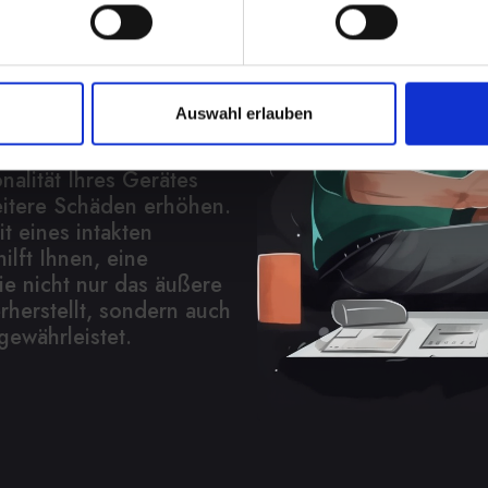
em IPHONE-14 kann mehr
Auswahl erlauben
. Es schützt wichtige
d Staub. Eine
alität Ihres Gerätes
eitere Schäden erhöhen.
t eines intakten
ilft Ihnen, eine
ie nicht nur das äußere
herstellt, sondern auch
gewährleistet.