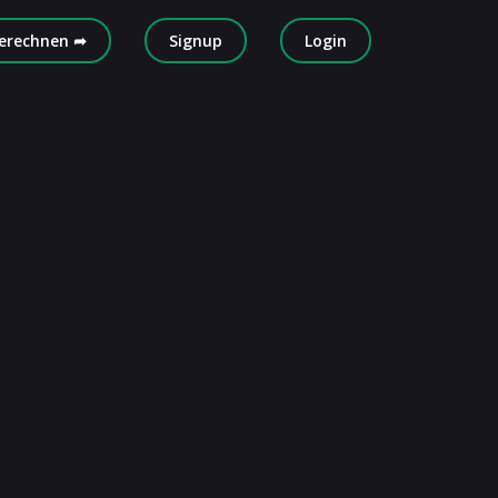
erechnen ➦
Signup
Login