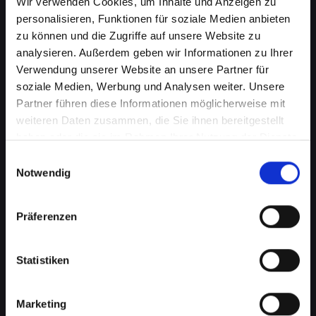
Wir verwenden Cookies, um Inhalte und Anzeigen zu
personalisieren, Funktionen für soziale Medien anbieten
zu können und die Zugriffe auf unsere Website zu
analysieren. Außerdem geben wir Informationen zu Ihrer
Verwendung unserer Website an unsere Partner für
soziale Medien, Werbung und Analysen weiter. Unsere
Partner führen diese Informationen möglicherweise mit
weiteren Daten zusammen, die Sie ihnen bereitgestellt
haben oder die sie im Rahmen Ihrer Nutzung der Dienste
gesammelt haben.
Einwilligungsauswahl
Notwendig
Mikrofondefekt bei Ihrem
IPHONE-XS-MAX in Achau?
Präferenzen
Lassen Sie es jetzt reparieren
Ein defektes Mikrofon kann Ihre Fähigkeit, an
Statistiken
Telefongesprächen teilzunehmen, erheblich
beeinträchtigen. Dies kann besonders störend
Marketing
sein, wenn Sie auf Ihr IPHONE-XS-MAX für