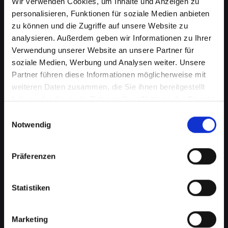
Wir verwenden Cookies, um Inhalte und Anzeigen zu
personalisieren, Funktionen für soziale Medien anbieten
zu können und die Zugriffe auf unsere Website zu
analysieren. Außerdem geben wir Informationen zu Ihrer
Verwendung unserer Website an unsere Partner für
soziale Medien, Werbung und Analysen weiter. Unsere
Partner führen diese Informationen möglicherweise mit
weiteren Daten zusammen, die Sie ihnen bereitgestellt
haben oder die sie im Rahmen Ihrer Nutzung der Dienste
gesammelt haben.
Einwilligungsauswahl
Wasserschaden am IPHONE-XS-
Notwendig
MAX in Achau? Wir bieten
schnelle Hilfe
Präferenzen
Wasserschäden können Ihr IPHONE-XS-MAX
Statistiken
verheerend beeinflussen. Feuchtigkeit kann
nicht nur die interne Elektronik beschädigen,
sondern auch Korrosion und Schimmel
Marketing