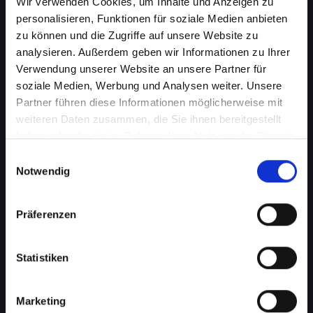
Wir verwenden Cookies, um Inhalte und Anzeigen zu
personalisieren, Funktionen für soziale Medien anbieten
zu können und die Zugriffe auf unsere Website zu
analysieren. Außerdem geben wir Informationen zu Ihrer
Verwendung unserer Website an unsere Partner für
soziale Medien, Werbung und Analysen weiter. Unsere
Partner führen diese Informationen möglicherweise mit
weiteren Daten zusammen, die Sie ihnen bereitgestellt
haben oder die sie im Rahmen Ihrer Nutzung der Dienste
gesammelt haben.
Beschädigtes Backcover bei
Einwilligungsauswahl
Notwendig
Ihrem IPHONE-XS in Achau?
Jetzt reparieren lassen
Präferenzen
Ein beschädigtes Backcover an Ihrem IPHONE-
XS kann mehr als nur ein kosmetisches
Statistiken
Problem sein. Es schützt wichtige interne
Komponenten vor Schäden und Staub. Eine
Marketing
Beschädigung kann daher die Funktionalität