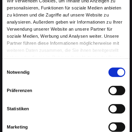
Wir verwenden Cookies, um Inhalte und Anzeigen zu
personalisieren, Funktionen für soziale Medien anbieten
zu können und die Zugriffe auf unsere Website zu
analysieren. Außerdem geben wir Informationen zu Ihrer
Verwendung unserer Website an unsere Partner für
soziale Medien, Werbung und Analysen weiter. Unsere
Partner führen diese Informationen möglicherweise mit
weiteren Daten zusammen, die Sie ihnen bereitgestellt
haben oder die sie im Rahmen Ihrer Nutzung der Dienste
Akkuprobleme bei Ihrem
gesammelt haben.
Einwilligungsauswahl
IPHONE-11-PRO-MAX in
Notwendig
Achenkirch? Finden Sie jetzt
Präferenzen
eine Lösung
Ein schlecht funktionierender Akku in Ihrem
Statistiken
IPHONE-11-PRO-MAX beeinträchtigt Ihre
Mobilität und Unabhängigkeit, wenn Sie
ständig nach einer Steckdose suchen müssen.
Marketing